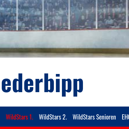
iederbipp
WildStars 1.
WildStars 2.
WildStars Senioren
EH