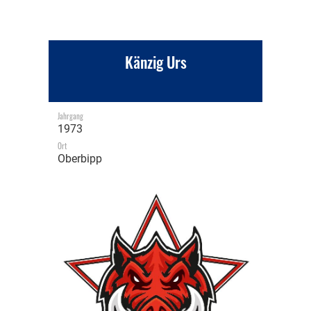
Känzig Urs
Jahrgang
1973
Ort
Oberbipp