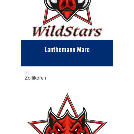
Lanthemann Marc
Ort
Zollikofen