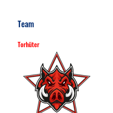
Team
Torhüter